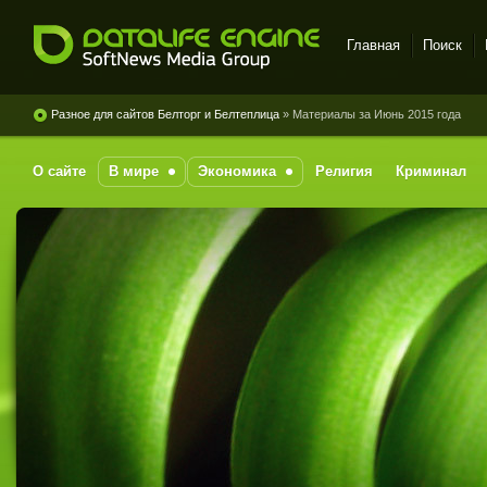
Главная
Поиск
DataLife Engine - Softnews
Media Group
Разное для сайтов Белторг и Белтеплица
» Материалы за Июнь 2015 года
О сайте
В мире
Экономика
Религия
Криминал