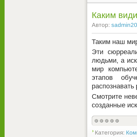
Каким види
Автор:
sadmin2
Таким наш ми
Эти сюрреал
людьми, а ис
мир компьют
этапов обуч
распознавать 
Смотрите нев
созданные ис
Категория:
Ком