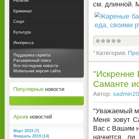
Религия
см. длинной. 
Криминал
Спорт
Культура
Инопресса
Категория:
Про
Поддержка скрипта
Расширенный поиск
Все последние новости
Мобильная версия сайта
"Искренне 
Саманте ис
Популярные
новости
Автор:
sadmin2
"Уважаемый м
Архив
новостей
Меня зовут С
Вас с Вашим н
Март 2019 (7)
начнется ли
Февраль 2019 (14)