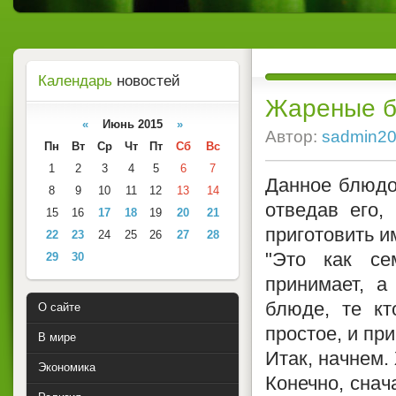
Календарь
новостей
Жареные б
«
Июнь 2015
»
Автор:
sadmin2
Пн
Вт
Ср
Чт
Пт
Сб
Вс
1
2
3
4
5
6
7
Данное блюдо
8
9
10
11
12
13
14
отведав его,
15
16
17
18
19
20
21
приготовить и
22
23
24
25
26
27
28
"Это как се
29
30
принимает, а
блюде, те кт
О сайте
простое, и при
В мире
Итак, начнем
Экономика
Конечно, снач