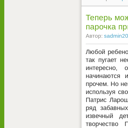
Теперь мож
парочка пр
Автор:
sadmin2
Любой ребено
так пугает н
интересно, 
начинаются и
прочем. Но не
используя св
Патрис Ларош
ряд забавны
извечный де
творчество 