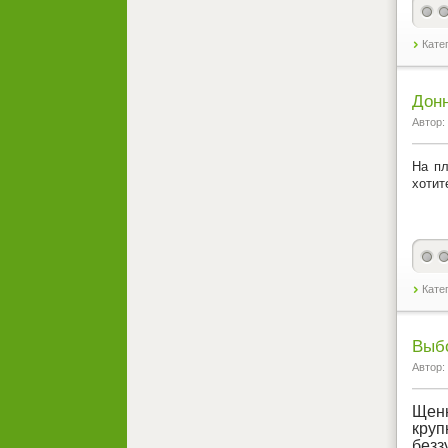
Кате
Донн
Автор:
На пл
хотит
Кате
Выб
Автор:
Щенн
кру
без