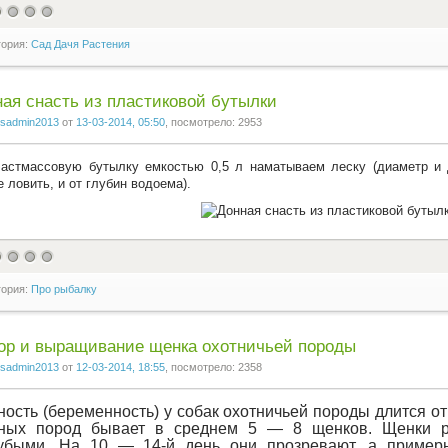
гория:
Сад Дачя Растения
ая снасть из пластиковой бутылки
sadmin2013
от
13-03-2014, 05:50
, посмотрело: 2953
астмассовую бутылку емкостью 0,5 л наматываем леску (диаметр и 
е ловить, и от глубин водоема).
гория:
Про рыбалку
ор и выращивание щенка охотничьей породы
sadmin2013
от
12-03-2014, 18:55
, посмотрело: 2358
ость (беременность) у собак охотничьей породы длится от 
пных пород бывает в среднем 5 — 8 щенков. Щенки р
зубыми. На 10 — 14-й день они прозревают, а пример