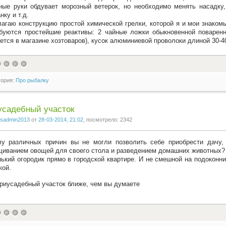
ые руки обдувает морозный ветерок, но необходимо менять насадку,
нку и т.д.
агаю конструкцию простой химической грелки, которой я и мои знаком
буются простейшие реактивы: 2 чайные ложки обыкновенной поваренн
ется в магазине хозтоваров), кусок алюминиевой проволоки длиной 30-4
гория:
Про рыбалку
усадебный участок
sadmin2013
от
28-03-2014, 21:02
, посмотрело: 2342
у различных причин вы не могли позволить себе приобрести дачу,
иванием овощей для своего стола и разведением домашних животных? 
ький огородик прямо в городской квартире. И не смешной на подоконни
кой.