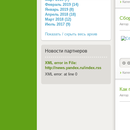
Кате
Февраль 2019 (14)
Январь 2019 (8)
Апрель 2018 (18)
Сбор
Март 2018 (12)
Июль 2017 (9)
Автор:
Показать / скрыть весь архив
Новости партнеров
XML error in File:
http://news.yandex.ru/index.rss
Кате
XML error: at line 0
Как 
Автор: