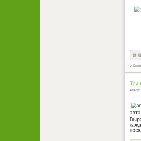
Кате
Три 
Автор:
авто
Выра
кажд
поса