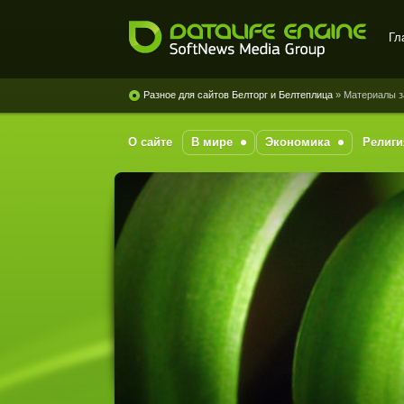
Гл
DataLife Engine - Softnews
Media Group
Разное для сайтов Белторг и Белтеплица
» Материалы з
О сайте
В мире
Экономика
Религи