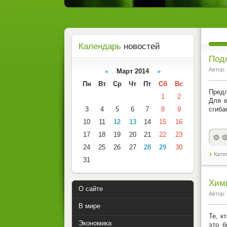
Календарь
новостей
Под
Автор:
«
Март 2014
»
Пн
Вт
Ср
Чт
Пт
Сб
Вс
Предл
1
2
Для е
3
4
5
6
7
8
9
сгиба
10
11
12
13
14
15
16
17
18
19
20
21
22
23
24
25
26
27
28
29
30
Кате
31
Хими
О сайте
Автор:
В мире
Те, к
Экономика
это б