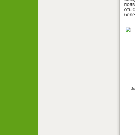
появ
отыс
боле