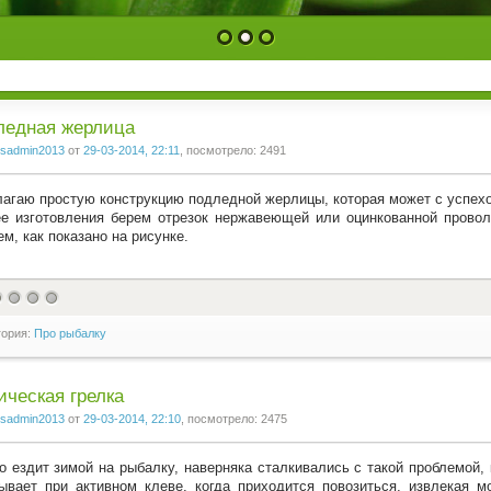
1
2
3
ледная жерлица
sadmin2013
от
29-03-2014, 22:11
, посмотрело: 2491
агаю простую конструкцию подледной жерлицы, которая может с успехо
е изготовления берем отрезок нержавеющей или оцинкованной провол
ем, как показано на рисунке.
гория:
Про рыбалку
ческая грелка
sadmin2013
от
29-03-2014, 22:10
, посмотрело: 2475
то ездит зимой на рыбалку, наверняка сталкивались с такой проблемой
ывает при активном клеве, когда приходится повозиться, извлекая 