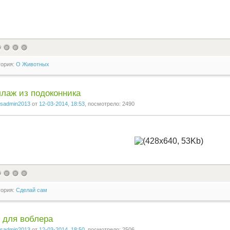
гория:
О Животных
лаж из подоконника
sadmin2013
от
12-03-2014, 18:53
, посмотрело: 2490
гория:
Сделай сам
 для воблера
sadmin2013
от
12-03-2014, 18:50
, посмотрело: 2506