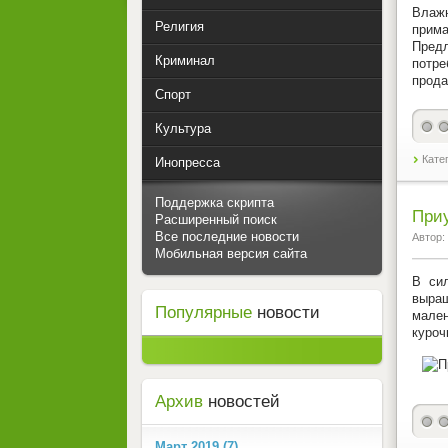
Влажн
Религия
прима
Предл
Криминал
потре
прода
Спорт
Культура
Кате
Инопресса
Поддержка скрипта
При
Расширенный поиск
Все последние новости
Автор:
Мобильная версия сайта
В сил
выращ
Популярные
новости
мален
куроч
Архив
новостей
Март 2019 (7)