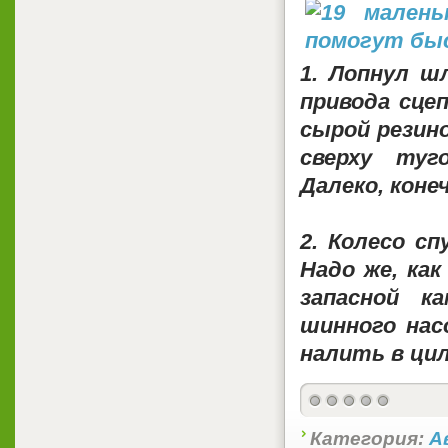
1. Лопнул ш
привода сце
сырой резин
сверху туг
Далеко, коне
2. Колесо с
Надо же, как
запасной к
шинного на
налить в цил
Категория:
А