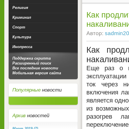
Религия
Как продли
Криминал
накаливан
Спорт
Автор:
sadmin2
Культура
Инопресса
Как прод
накаливан
Поддержка скрипта
Расширенный поиск
Еще раз о в
Все последние новости
Мобильная версия сайта
эксплуатации
ток через н
Популярные
новости
включения ла
является одно
из возможных
Архив
новостей
разогрев л
переключение
Март 2019 (7)