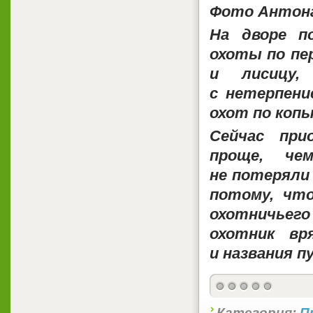
Фото Антона
На дворе п
охоты по пе
и лисицу,
с нетерпен
охот по коп
Сейчас при
проще, че
не потеряли 
потому, чт
охотничьего
охотник вр
и названия п
Категория:
П