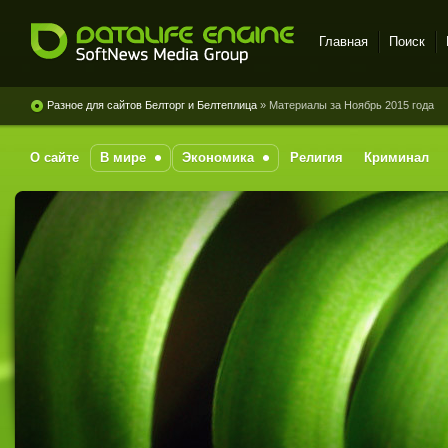
Главная
Поиск
DataLife Engine - Softnews
Media Group
Разное для сайтов Белторг и Белтеплица
» Материалы за Ноябрь 2015 года
О сайте
В мире
Экономика
Религия
Криминал