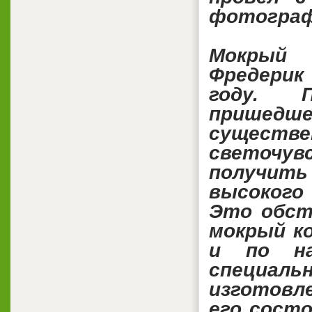
фотограф
Мокрый 
Фредерик
году. П
пришедш
суще
светочу
получит
высокого
Это обст
мокрый к
и по на
специал
изготовл
его сост