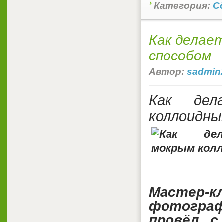
Категория:
С
Как делае
способом
Автор:
sadmin
Как дел
коллоидны
Мастер-
фотограф
провёл с