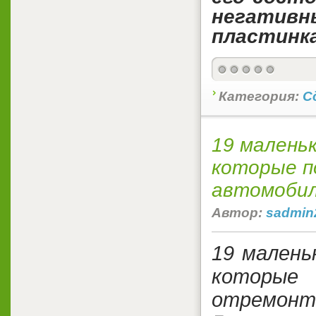
негативн
пластинка
Категория:
С
19 малень
которые 
автомоби
Автор:
sadmin
19 малень
котор
отремонт