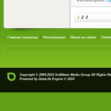
1
2
3
Главная страница
Регистрация
Новое на сайте
Стат
Copyright © 2004-2014
SoftNews Media Group
All Rights R
Powered by DataLife Engine © 2014
Dat
aLif
e
Eng
ine
-