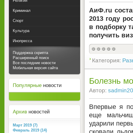
Религия
AиФ.ru соста
Криминал
2013 году ро
Спорт
в подборку т
Культура
получить виз
Инопресса
Поддержка скрипта
Расширенный поиск
Категория:
Раз
Все последние новости
Мобильная версия сайта
Болезнь мо
Популярные
новости
Автор:
sadmin2
Впервые я по
Архив
новостей
еще мальчиш
ударили первы
Март 2019 (7)
Февраль 2019 (14)
сковали льдо