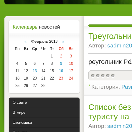
Календарь
новостей
Треугольни
«
Февраль 2013
»
Автор:
sadmin2
Пн
Вт
Ср
Чт
Пт
Сб
Вс
1
2
3
реугольник Р
4
5
6
7
8
9
10
11
12
13
14
15
16
17
18
19
20
21
22
23
24
25
26
27
28
Категория:
Раз
О сайте
Список без
В мире
туристу на 
Экономика
Автор:
sadmin2