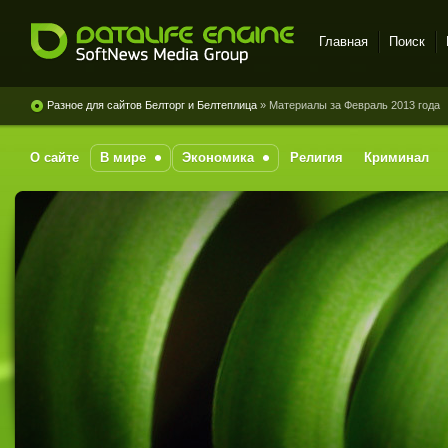
Главная
Поиск
DataLife Engine - Softnews
Media Group
Разное для сайтов Белторг и Белтеплица
» Материалы за Февраль 2013 года
О сайте
В мире
Экономика
Религия
Криминал