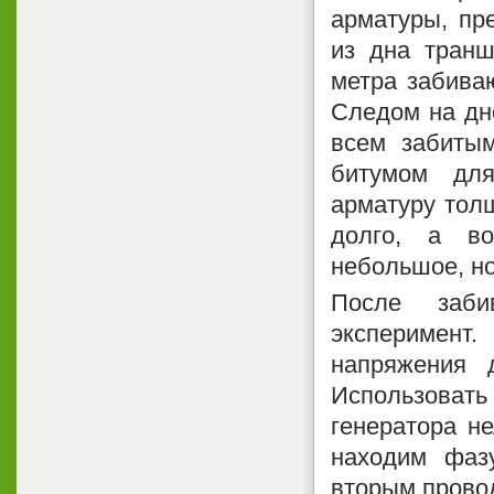
арматуры, пр
из дна транш
метра забива
Следом на дн
всем забиты
битумом для
арматуру толщ
долго, а в
небольшое, но
После заби
эксперимент
напряжения 
Использоват
генератора не
находим фаз
вторым прово