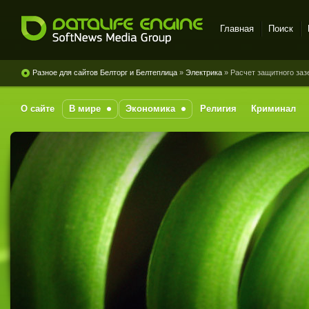
Главная
Поиск
DataLife Engine - Softnews
Media Group
Разное для сайтов Белторг и Белтеплица
»
Электрика
» Расчет защитного за
О сайте
В мире
Экономика
Религия
Криминал