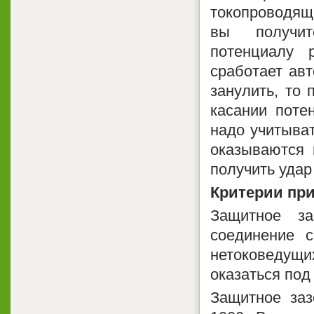
токопроводящи
вы получит
потенциалу 
сработает ав
занулить, то 
касании поте
надо учитыват
оказываются 
получить удар
Критерии пр
Защитное за
соединение 
нетоковедущ
оказаться под
Защитное заз