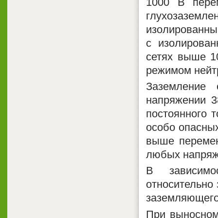
1000 В пере
глухозаземл
изолированные
с изолирован
сетях выше 1
режимом нейт
Заземление 
напряжении 3
постоянного 
особо опасных
выше перемен
любых напряж
В зависимо
относительно
заземляющего 
При выносном