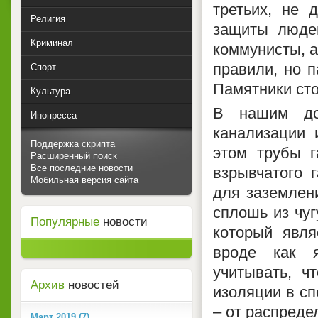
третьих, не 
Религия
защиты людей
Криминал
коммунисты, а
правили, но п
Спорт
Памятники сто
Культура
В нашим до
Инопресса
канализации 
Поддержка скрипта
этом трубы г
Расширенный поиск
Все последние новости
взрывчатого 
Мобильная версия сайта
для заземлени
сплошь из чуг
Популярные
новости
который явля
вроде как 
учитывать, ч
Архив
новостей
изоляции в с
– от распреде
Март 2019 (7)