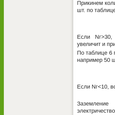
Прикинем коли
шт. по таблице
Если Nг>30,
увеличит и пр
По таблице 6 
например 50 ш
Если Nг<10, в
Заземление
электричеств