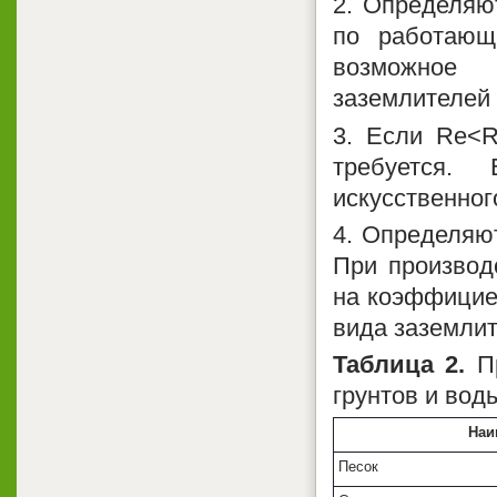
2. Определяю
по работающ
возможное 
заземлителей 
3. Если Rе<R
требуется.
искусственног
4. Определяют
При производ
на коэффициен
вида заземлит
Таблица 2.
Пр
грунтов и вод
Наи
Песок