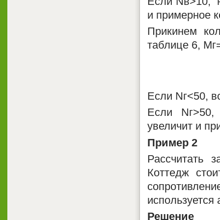
Если Nв>10, н
и примерное к
Прикинем кол
таблице 6, Мг=
Если Nг<50, в
Если Nг>50,
увеличит и пр
Пример 2
Рассчитать з
Коттедж стои
сопротивле
используется 
Решение