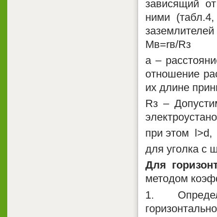
зависящий от
ними (табл.4
заземлителе
Мв=rв/Rз
а – расстоян
отношение ра
их длине прин
Rз – Допусти
электроустано
при этом l>d, 
для уголка с 
Для горизон
методом коэф
1. Опреде
горизонталь