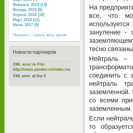
Февраль 2019 (14)
На предприяти
Январь 2019 (8)
все, что м
Апрель 2018 (18)
Март 2018 (12)
используетс
Июль 2017 (9)
зануление - 
Показать / скрыть весь архив
заземляющему
тесно связаны
Новости партнеров
Нейтраль – 
XML error in File:
трансформат
http://news.yandex.ru/index.rss
соединить с 
XML error: at line 0
нейтраль т
заземленной. 
со всеми при
заземленным.
Если нейтраль
то образуетс