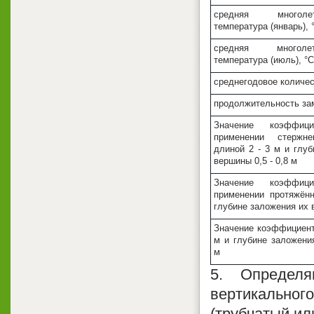
средняя многол
температура (январь), 
средняя многол
температура (июль), °С
среднегодовое количес
продолжительность зам
Значение коэффи
применении стержне
длиной 2 - 3 м и глу
вершины 0,5 - 0,8 м
Значение коэффиц
применении протяжён
глубине заложения их 
Значение коэффициент
м и глубине заложени
м
5. Определя
вертикальног
(трубчатый ил