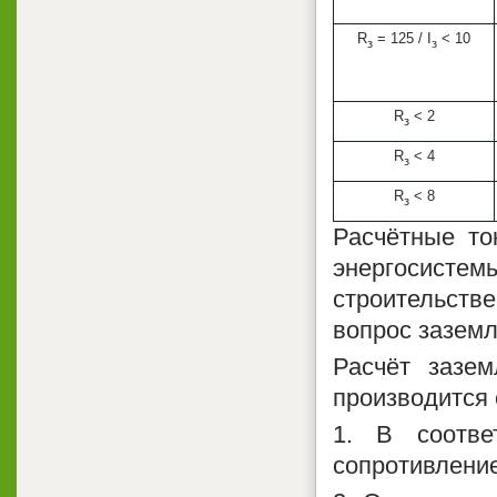
R
= 125 / I
< 10
з
з
R
< 2
з
R
< 4
з
R
< 8
з
Расчётные т
энергосисте
строительстве
вопрос заземл
Расчёт зазе
производится
1. В соотве
сопротивление