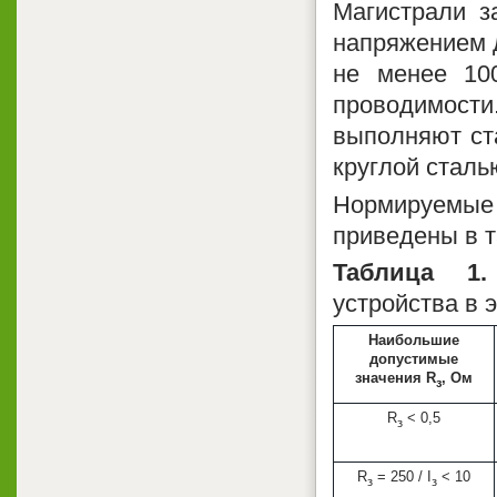
Магистрали з
напряжением 
не менее 10
проводимости.
выполняют ст
круглой сталь
Нормируемы
приведены в т
Таблица 
устройства в 
Наибольшие
допустимые
значения R
, Ом
з
R
< 0,5
з
R
= 250 / I
< 10
з
з