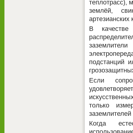
теплотрасс), 
землёй, св
артезианских 
В качестве
распределите
заземлите
электроперед
подстанций и
грозозащитных
Если сопро
удовлетвор
искусственн
только изме
заземлителей 
Когда есте
использовани