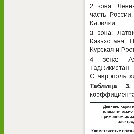
2 зона: Лени
часть России
Карелии.
3 зона: Латв
Казахстана; П
Курская и Рос
4 зона: Аз
Таджикистан,
Ставропольски
Таблица 3.
коэффициента
Данные, харак
климатические 
применяемых з
электро
Климатические призна