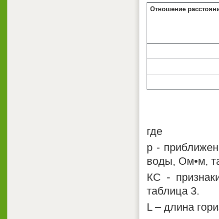
Отношение расстояни
где
р - приближен
воды, Ом•м, т
КС - признак
таблица 3.
L – длина гор