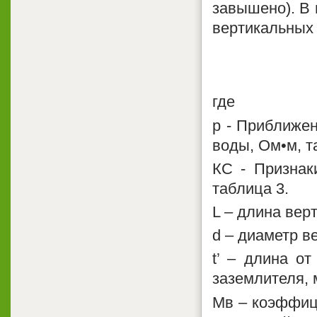
завышено). В 
вертикальных 
где
р - Приближен
воды, Ом•м, т
КС - Признак
таблица 3.
L – длина вер
d – диаметр в
t’ – длина о
заземлителя, 
Мв – коэффиц