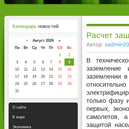
Календарь
новостей
Расчет защ
«
Август 2026 »
Автор:
sadmin2
Пн
Вт
Ср
Чт
Пт
Сб
Вс
1
2
В техническо
3
4
5
6
7
8
9
заземление 
10
11
12
13
14
15
16
заземлении в
17
18
19
20
21
22
23
относительн
24
25
26
27
28
29
30
31
электрифицир
только фазу 
О сайте
первых, экон
самолетов, 
В мире
защитой насе
Экономика