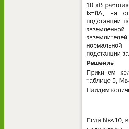
10 кВ работаю
Iз=8А, на 
подстанции п
заземленной
заземлителе
нормальной 
подстанции за
Решение
Прикинем ко
таблице 5, Мв
Найдем колич
Если Nв<10, в