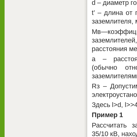
d – диаметр г
t’ – длина от
заземлителя, 
Мв—коэффи
заземлителе
расстояния меж
а – расстоя
(обычно отн
заземлителями
Rз – Допусти
электроустано
Здесь l>d, l>
Пример 1
Рассчитать з
35/10 кВ, нах