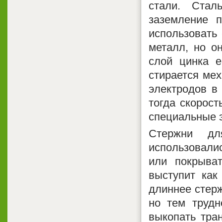
стали. Ста
заземление п
использовать
металл, но о
слой цинка е
стирается мех
электродов в
тогда скорост
специальные э
Стержни дл
использовалис
или покрыва
выступит как
длиннее стерж
но тем трудн
выкопать тра