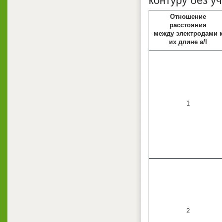
контуру без у
Отношение
расстояния
между электродами 
их длине а/l
1
2