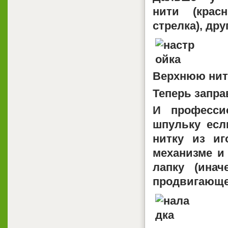
нити
(красн
стрелка), др
Верхнюю нит
Теперь
запра
И професси
шпульку
есл
нитку из иг
механизме и
лапку (ина
продвигающе