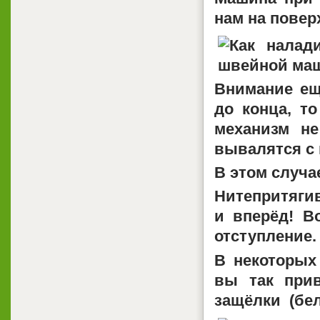
нам на пове
Внимание ещ
до конца, т
механизм н
вывалятся с 
В этом случа
Нитепритягив
и вперёд! В
отступление.
В некоторых
вы так при
защёлки
(бе