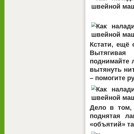
Кстати, ещё
Вытягивая
поднимайте 
вытянуть нит
–
помогите р
Дело в том,
поднятая л
«объятий»
т