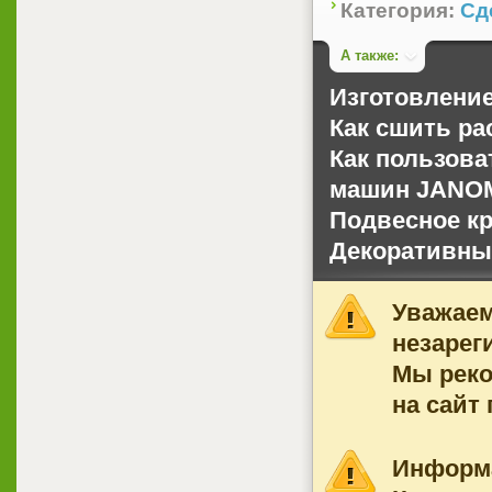
Категория:
Сд
А также:
Изготовление
Как сшить ра
Как пользов
машин JANOM
Подвесное кр
Декоративн
Уважаем
незарег
Мы рек
на сайт
Информ