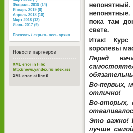
непонятный
Февраль 2019 (14)
Январь 2019 (8)
непонятные.
Апрель 2018 (18)
Март 2018 (12)
пока там до
Июль 2017 (9)
свете.
Показать / скрыть весь архив
Итак! Курс
королевы ма
Новости партнеров
Перед нач
XML error in File:
самостояте
http://news.yandex.ru/index.rss
обязательны
XML error: at line 0
Во-первых, 
отлично!
Во-вторых, 
отваливалось
Это важно! 
лучше самой