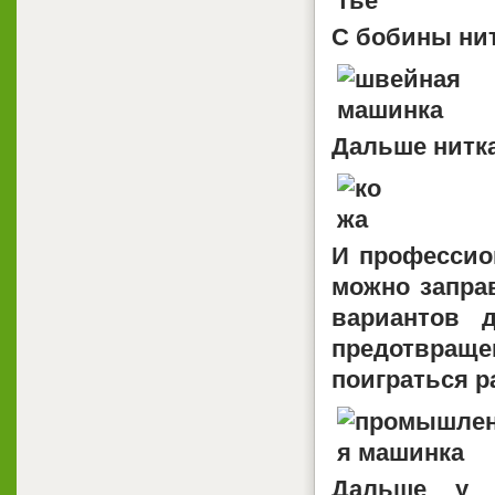
С бобины ни
Дальше нитка
И профессио
можно заправ
вариантов 
предотвращ
поиграться р
Дальше у