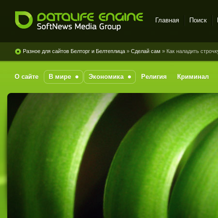
Главная
Поиск
DataLife Engine - Softnews
Media Group
Разное для сайтов Белторг и Белтеплица
»
Сделай сам
» Как наладить строч
О сайте
В мире
Экономика
Религия
Криминал