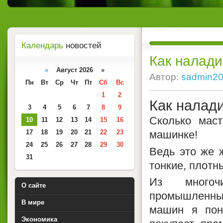
Календарь
новостей
Как налади
«
Август 2026 »
Автор:
sadmin2
Пн
Вт
Ср
Чт
Пт
Сб
Вс
1
2
Как налад
3
4
5
6
7
8
9
Сколько мас
10
11
12
13
14
15
16
17
18
19
20
21
22
23
машинке!
24
25
26
27
28
29
30
Ведь это же 
31
тонкие, плотн
Из многоч
О сайте
промышленны
В мире
машин я поня
Экономика