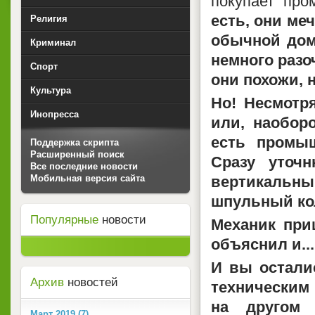
покупает пр
есть, они ме
Религия
обычной дом
Криминал
немного разоч
Спорт
они похожи, н
Культура
Но! Несмотря
Инопресса
или, наобор
есть промы
Поддержка скрипта
Расширенный поиск
Сразу уточ
Все последние новости
вертикальны
Мобильная версия сайта
шпульный ко
Популярные
новости
Механик при
объяснил и...
И вы остали
Архив
новостей
техническим 
на другом
Март 2019 (7)