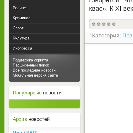
говорится, ч
квас». К XI в
Религия
Криминал
Спорт
Категория:
Поз
Культура
Инопресса
Поддержка скрипта
Расширенный поиск
Все последние новости
Мобильная версия сайта
Популярные
новости
Архив
новостей
Март 2019 (7)