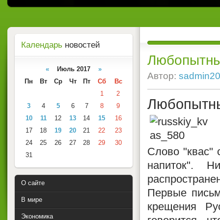
Календарь
новостей
Любопытны
«
Июль 2017
»
Автор:
sadmin2
Пн
Вт
Ср
Чт
Пт
Сб
Вс
1
2
Любопытны
3
4
5
6
7
8
9
10
11
12
13
14
15
16
17
18
19
20
21
22
23
24
25
26
27
28
29
30
Слово "квас" 
31
напиток". 
распростран
О сайте
Первые письм
В мире
крещения Ру
Экономика