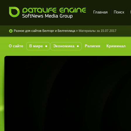
Главная
Поиск
DataLife Engine - Softnews
Media Group
Разное для сайтов Белторг и Белтеплица
» Материалы за 15.07.2017
О сайте
В мире
Экономика
Религия
Криминал