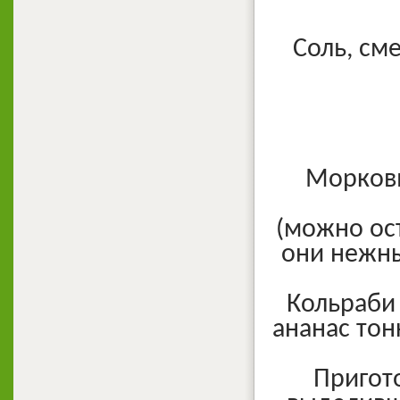
Соль, см
Морковь
(можно ос
они нежны
Кольраби 
ананас тон
Пригото