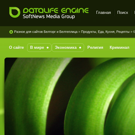
Главная
Поиск
DataLife Engine - Softnews
Media Group
Разное для сайтов Белторг и Белтеплица
»
Продукты, Еда, Кухня, Рецепты
» 
О сайте
В мире
Экономика
Религия
Криминал