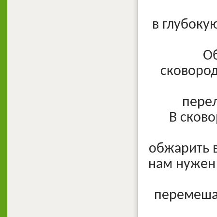
в глубоку
Об
сковород
перел
В сково
обжарить в
нам нужен 
перемешат