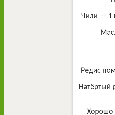
Чили — 1 
Масл
Редис пом
Натёртый р
Хорошо 