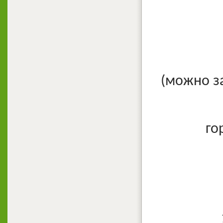
(можно з
го