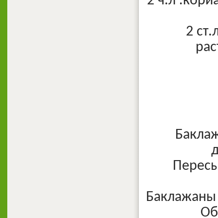
2 ч.л .кори
2 ст.
рас
Баклаж
Пересы
Баклажаны 
Об