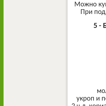
Можно куш
При под
5 -
мо
укроп и 