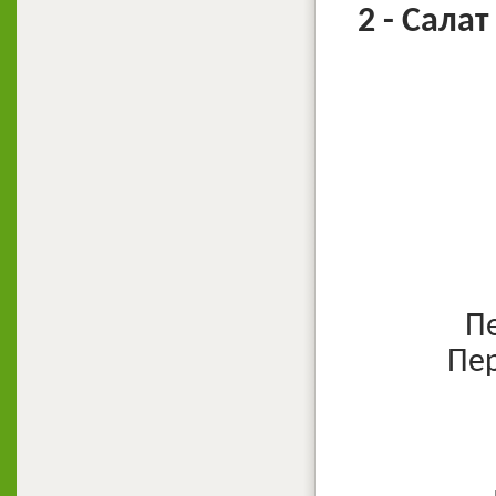
2 - Сала
Пе
Пер