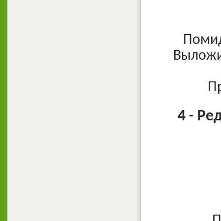
Помид
Выложи
П
4 - Р
П