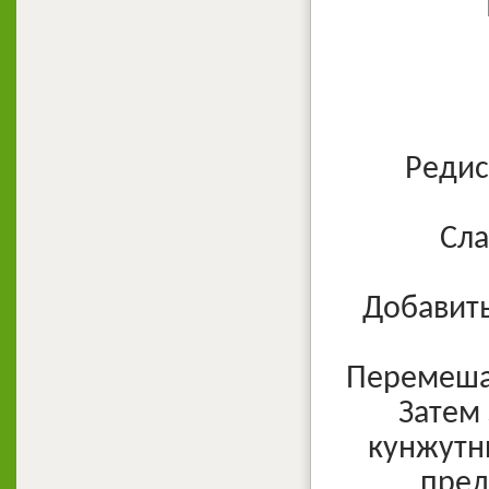
Редис
Сла
Добавить
Перемешат
Затем
кунжутн
пред