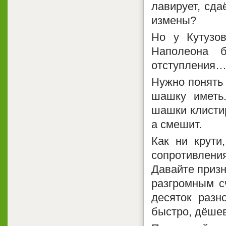
лавирует, сда
измены?
Но у Кутузо
Наполеона 
отступления
Нужно понять 
шашку иметь
шашки клистир
а смешит.
Как ни крути
сопротивлен
Давайте призн
разгромным с
десяток разн
быстро, дёшев