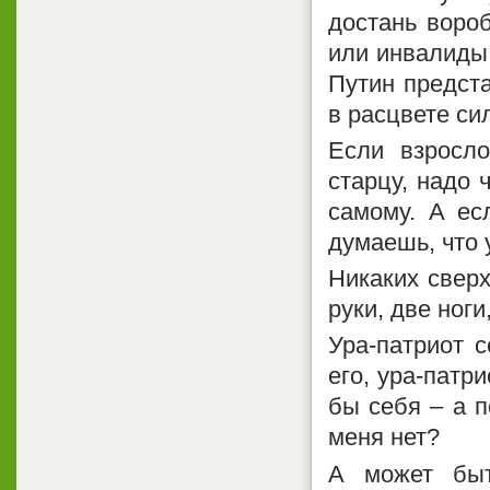
достань воро
или инвалиды 
Путин предст
в расцвете с
Если взросло
старцу, надо 
самому. А ес
думаешь, что 
Никаких сверх
руки, две ноги,
Ура-патриот 
его, ура-патр
бы себя – а п
меня нет?
А может быт