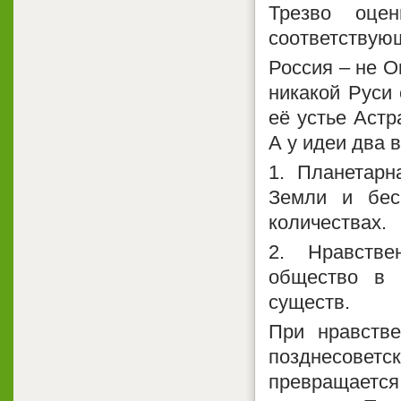
Трезво оцен
соответствую
Россия – не Ок
никакой Руси
её устье Астр
А у идеи два 
1. Планетарн
Земли и бес
количествах.
2. Нравстве
общество в 
существ.
При нравстве
позднесоветс
превращается