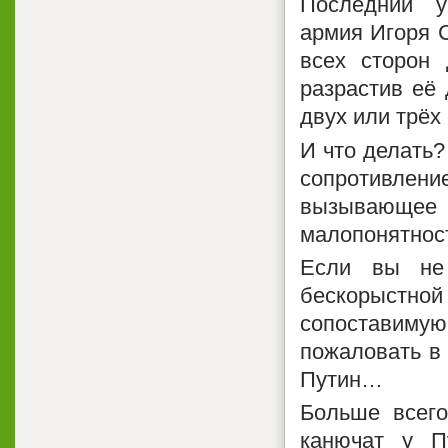
Последний у
армия Игоря С
всех сторон
разрастив её
двух или трёх
И что делать?
сопротивлени
вызывающее 
малопонятнос
Если вы не 
бескорыстно
сопоставимую
пожаловать в 
Путин…
Больше всего
канючат у Пу