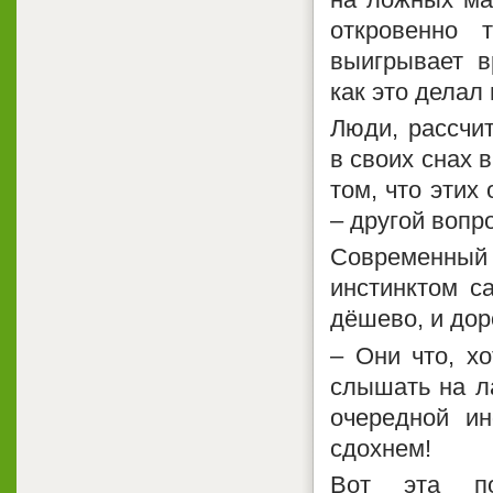
откровенно 
выигрывает в
как это делал
Люди, рассчи
в своих снах 
том, что этих
– другой вопро
Современны
инстинктом с
дёшево, и дор
– Они что, хо
слышать на л
очередной и
сдохнем!
Вот эта по