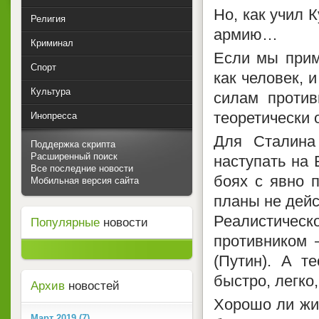
Но, как учил 
Религия
армию…
Криминал
Если мы прим
Спорт
как человек, 
Культура
силам против
теоретически
Инопресса
Для Сталина
Поддержка скрипта
Расширенный поиск
наступать на 
Все последние новости
боях с явно 
Мобильная версия сайта
планы не дейст
Реалистическ
Популярные
новости
противником –
(Путин). А т
быстро, легко
Архив
новостей
Хорошо ли жи
Март 2019 (7)