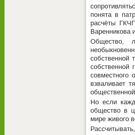
сопротивлять
понята в пат
расчёты ГКЧП
Варенникова 
Общество, л
необыкновен
собственной т
собственной г
совместного о
взваливает т
общественной 
Но если кажд
общество в ц
мире живого 
Рассчитывать