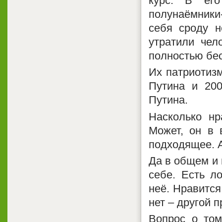
курс. В его
полунаёмники-
себя сроду 
утратили чел
полностью бе
Их патриотизм
Путина и 20
Путина.
Насколько нр
Может, он в 
подходящее. А
Да в общем и 
себе. Есть л
неё. Нравится
нет – другой п
Вопрос о том