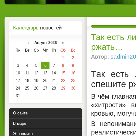
Календарь
новостей
Так есть л
«
Август 2026 »
ржать…
Пн
Вт
Ср
Чт
Пт
Сб
Вс
Автор:
sadmin2
1
2
3
4
5
6
7
8
9
Так есть
10
11
12
13
14
15
16
17
18
19
20
21
22
23
спешите р
24
25
26
27
28
29
30
В чём главная
31
«хитрости» 
кровью, могу
О сайте
В непониман
В мире
реалистически
Экономика