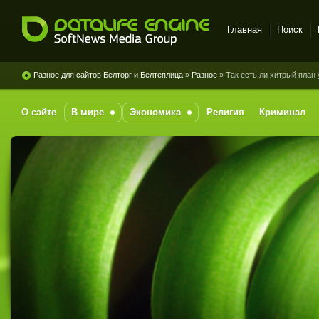
Главная
Поиск
DataLife Engine - Softnews
Media Group
Разное для сайтов Белторг и Белтеплица
»
Разное
» Так есть ли хитрый план
О сайте
В мире
Экономика
Религия
Криминал