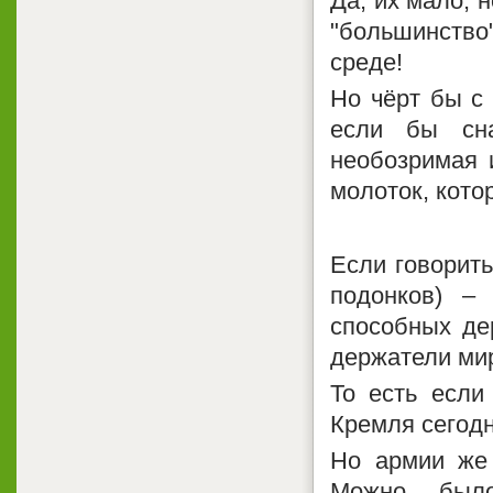
Да, их мало, н
"большинств
среде!
Но чёрт бы с
если бы сн
необозримая и
молоток, котор
Если говорит
подонков) –
способных де
держатели мир
То есть если
Кремля сегодн
Но армии же 
Можно был