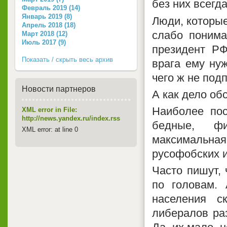
без них всегда
Февраль 2019 (14)
Январь 2019 (8)
Люди, которые
Апрель 2018 (18)
слабо понима
Март 2018 (12)
Июль 2017 (9)
президент РФ
Показать / скрыть весь архив
врага ему нуж
чего ж не под
Новости партнеров
А как дело об
Наиболее пос
XML error in File:
http://news.yandex.ru/index.rss
бедные, фи
XML error: at line 0
максимальная 
русофобских и
Часто пишут, 
по головам.
населения 
либералов ра