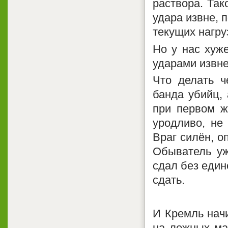
раствора. Так
удара извне, 
текущих нагру
Но у нас хуже
ударами извн
Что делать ч
банда убийц, 
при первом ж
уродливо, не
Враг силён, о
Обыватель уж
сдал без един
сдать.
И Кремль нач
на ложных ма