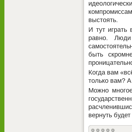
идеологическ
компромисса
выстоять.
И тут играть
равно. Люди
самостоятель
быть скромн
проницательно
Когда вам «вс
только вам? А
Можно многое
государств
расчленившис
вернуть будет