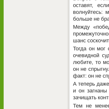
оставят, ес
волнуйтесь: 
больше не бра
Между «побед
промежуточног
шанс соскочит
Тогда он мог 
очевидной су
любите, то мо
он не спрыгну
факт: он не с
А теперь даже
и он загнаны
зачищать конт
Тем не менее