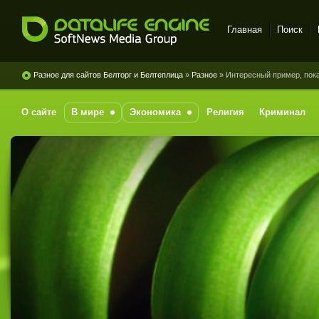
Главная
Поиск
DataLife Engine - Softnews
Media Group
Разное для сайтов Белторг и Белтеплица
»
Разное
» Интересный пример, пок
О сайте
В мире
Экономика
Религия
Криминал