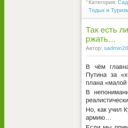
Категория:
Сад
Тодых и Туриз
Так есть л
ржать…
Автор:
sadmin2
В чём главна
Путина за «х
плана «малой
В непониман
реалистически
Но, как учил 
армию…
Если мы прим