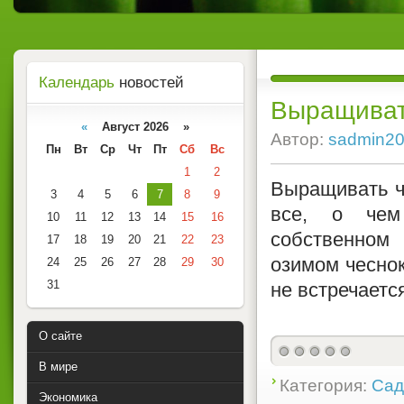
Календарь
новостей
Выращиват
«
Август 2026 »
Автор:
sadmin2
Пн
Вт
Ср
Чт
Пт
Сб
Вс
1
2
Выращивать ч
3
4
5
6
7
8
9
все, о чем
10
11
12
13
14
15
16
собственном
17
18
19
20
21
22
23
озимом чеснок
24
25
26
27
28
29
30
31
не встречаетс
О сайте
В мире
Категория:
Сад
Экономика