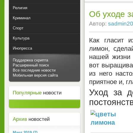
Религия
Об уходе 
Криминал
Автор:
sadmin2
Спорт
Культура
Как гласит и
лимон, сдела
Инопресса
нашей жизни 
Поддержка скрипта
вот выращива
Расширенный поиск
Все последние новости
из него наст
Мобильная версия сайта
приятное и, г
Уход за 
Популярные
новости
постоянст
Архив
новостей
Март 2019 (7)