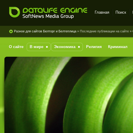
Главная
Поиск
DataLife Engine - Softnews
Media Group
Разное для сайтов Белторг и Белтеплица
» Последние публикации на сайте » 
О сайте
В мире
Экономика
Религия
Криминал