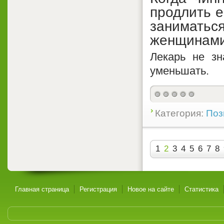
продлить е
занимат
женщинами
Лекарь не зн
уменьшать.
Категория:
Поз
1
2
3
4
5
6
7
8
Главная страница
Регистрация
Новое на сайте
Статистика