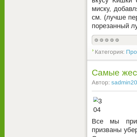
вкусу Кишки 
миску, добавл
см. (лучше пе
порезанный лу
Категория:
Про
Самые жес
Автор:
sadmin2
Все мы прив
призваны убер