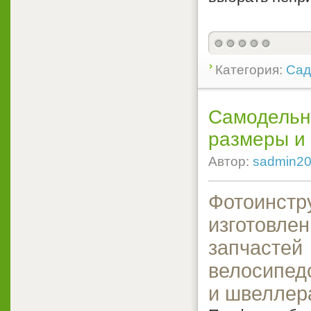
Категория:
Сад
Самодельны
размеры и
Автор:
sadmin2
Фотоинст
изготовле
запчаст
велосипед
и швеллер