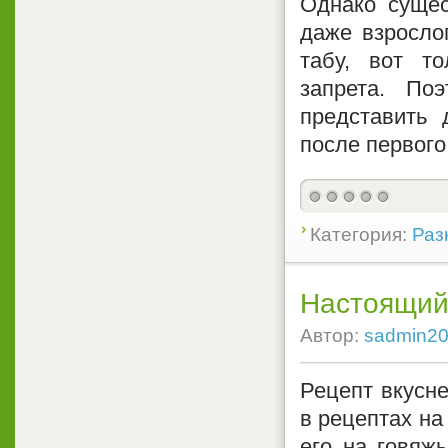
Однако сущес
даже взросло
табу, вот т
запрета. По
представить 
после первого
Категория:
Раз
Настоящий
Автор:
sadmin2
Рецепт вкусн
в рецептах на
его на говяжь